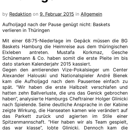
by
Redaktion
on
9. Februar 2015
in
Allgemein
Aufholjagd nach der Pause genügt nicht: Baskets
verlieren in Thüringen
Mit einer 68:75-Niederlage im Gepäck müssen die BG
Baskets Hamburg die Heimreise aus dem thüringischen
Elxleben antreten. Mustafa Korkmaz, Gesche
Schünemann & Co. haben somit die erste Pleite im bis
dato starken Kalenderjahr 2015 kassiert.
Gegen den amtierenden Vize-Pokalsieger um Center
Alexander Halouski und Nationalspieler André Bienek
kam die Aufholjagd nach dem Pausentee einfach zu
spät. “Wir haben die erste Halbzeit verschlafen und
hatten zehn Ballverluste, die uns das Genick gebrochen
haben”, analysierte Hamburgs Cheftrainer Holger Glinicki
nach Spielende. Seine deutliche Ansprache in der Kabine
zeigte Wirkung, die Hanseaten kamen wie verändert auf
das Parkett zurück und agierten im Stile einer
Spitzenmannschaft. “Hier haben wir als Team gespielt,
das war klasse”, lobte Glinicki. Dennoch kam die