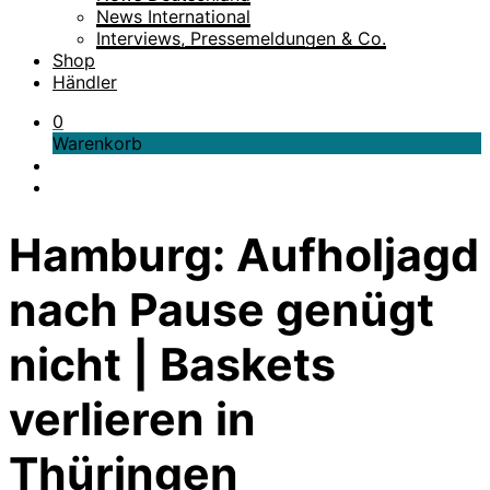
News International
Interviews, Pressemeldungen & Co.
Shop
Händler
0
Warenkorb
Hamburg: Aufholjagd
nach Pause genügt
nicht | Baskets
verlieren in
Thüringen