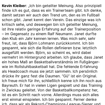
Kevin Kleiber
: „Ich bin geteilter Meinung. Also prinzipiell
finde ich es gut, dass es ein Trainerteam gibt. Ich denke,
damit setzen wir auch den Trend um, den es im Fußball
schon gibt. Janet kennt den Verein. Das einzige was ich
kritisch sehe, und deswegen bin ich geteilter Meinung,
ist ihre relativ geringe Erfahrung auf der Trainerposition
– im Gegensatz zu einem Ralf Neumann. Janet durfte
den Klub ein Jahr kennen lernen. Was mich sehr, sehr
freut, ist, dass Björn Lohmann zurückkommt. Ich bin
gespannt, wie sich die Rollen definieren bzw. letztlich
ausgefüllt werden. Björn, so scheint es, wird dabei
vermehrt im Hintergrund arbeiten. Ich glaube, dass Janet
ein hohes Maß an Basketballverständnis im Fußgänger-
wie im Rollstuhlbasketball hat. Die fehlende Erfahrung
als Headcoach muss sie jetzt sammeln. Ich persönlich
drücke ihr ganz fest die Daumen. “Gü” ist ein Original.
Ich freue mich für ihn, schließlich kenne ich ihn noch aus
Bayreuth. Er hat in vielen Ligen gespielt und das Training
in Zwickau geleitet. Von der Basketballkompetenz her,
ist es ein Schritt nach vorne. Allerdings muss sich alles
erst einmal einspielen. Ich bin gespannt. Ferner denke
ich, dass wir als Rekord-Champions-League-Sieger und