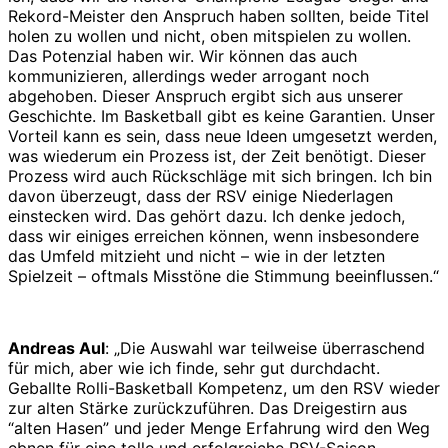
Rekord-Meister den Anspruch haben sollten, beide Titel
holen zu wollen und nicht, oben mitspielen zu wollen.
Das Potenzial haben wir. Wir können das auch
kommunizieren, allerdings weder arrogant noch
abgehoben. Dieser Anspruch ergibt sich aus unserer
Geschichte. Im Basketball gibt es keine Garantien. Unser
Vorteil kann es sein, dass neue Ideen umgesetzt werden,
was wiederum ein Prozess ist, der Zeit benötigt. Dieser
Prozess wird auch Rückschläge mit sich bringen. Ich bin
davon überzeugt, dass der RSV einige Niederlagen
einstecken wird. Das gehört dazu. Ich denke jedoch,
dass wir einiges erreichen können, wenn insbesondere
das Umfeld mitzieht und nicht – wie in der letzten
Spielzeit – oftmals Misstöne die Stimmung beeinflussen.“
Andreas Aul
: „Die Auswahl war teilweise überraschend
für mich, aber wie ich finde, sehr gut durchdacht.
Geballte Rolli-Basketball Kompetenz, um den RSV wieder
zur alten Stärke zurückzuführen. Das Dreigestirn aus
“alten Hasen” und jeder Menge Erfahrung wird den Weg
ebnen für eine tolle und erfolgreiche RSV-Saison