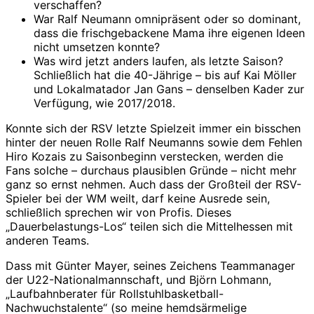
verschaffen?
War Ralf Neumann omnipräsent oder so dominant,
dass die frischgebackene Mama ihre eigenen Ideen
nicht umsetzen konnte?
Was wird jetzt anders laufen, als letzte Saison?
Schließlich hat die 40-Jährige – bis auf Kai Möller
und Lokalmatador Jan Gans – denselben Kader zur
Verfügung, wie 2017/2018.
Konnte sich der RSV letzte Spielzeit immer ein bisschen
hinter der neuen Rolle Ralf Neumanns sowie dem Fehlen
Hiro Kozais zu Saisonbeginn verstecken, werden die
Fans solche – durchaus plausiblen Gründe – nicht mehr
ganz so ernst nehmen. Auch dass der Großteil der RSV-
Spieler bei der WM weilt, darf keine Ausrede sein,
schließlich sprechen wir von Profis. Dieses
„Dauerbelastungs-Los“ teilen sich die Mittelhessen mit
anderen Teams.
Dass mit Günter Mayer, seines Zeichens Teammanager
der U22-Nationalmannschaft, und Björn Lohmann,
„Laufbahnberater für Rollstuhlbasketball-
Nachwuchstalente“ (so meine hemdsärmelige