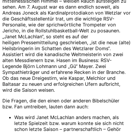
mittelhessischen Himmel – weißen Rauch aufsteigen zu
sehen. Am 7. August war es dann endlich soweit, als
Andreas Joneck als Kardinalprotodiakon von Wetzlar vor
die Geschäftsstellentür trat, um die wichtige RSV-
Personalie, wie der sprichwörtliche Trompeter von
Jericho, in die Rollstuhlbasketball-Welt zu posaunen.
„Janet McLachlan“, so steht es auf der
heiligen Pressemitteilung geschrieben, „ist die neue (alte)
Heilsbringerin im Schatten des Wetzlarer Doms“.
Assistiert wird die kanadische Weltmeisterin von zwei
alten Messdienern bzw. Hasen im Business: RSV-
Legende Björn Lohmann und „Gü“ Mayer. Zwei
Sympathieträger und erfahrene Recken in der Branche.
Ob das neue Dreigestirn, wie Kaspar, Melchior und
Baltasar zu neuen und erfolgreichen Ufern aufbricht,
wird die Saison weisen.
Die Fragen, die den einen oder anderen Bibelschüler
bzw. Fan umtreiben, lauten dann auch:
Was wird Janet McLachlan anders machen, als
letzte Spielzeit bzw. warum konnte sie sich nicht
schon letzte Saison – partnerschaftlich – Gehör