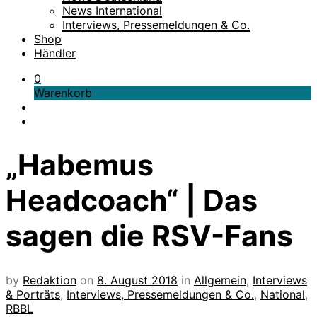
News International
Interviews, Pressemeldungen & Co.
Shop
Händler
0
Warenkorb
„Habemus
Headcoach“ | Das
sagen die RSV-Fans
by
Redaktion
on
8. August 2018
in
Allgemein
,
Interviews
& Porträts
,
Interviews, Pressemeldungen & Co.
,
National
,
RBBL