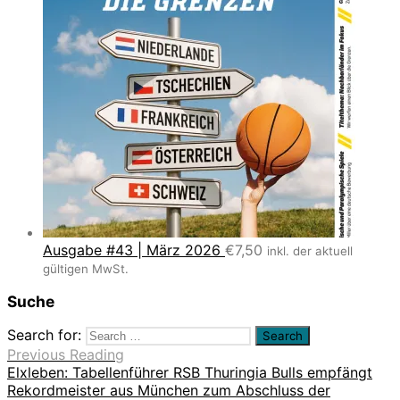
Ausgabe #43 | März 2026
€
7,50
inkl. der aktuell
gültigen MwSt.
Suche
Search for:
Previous Reading
Elxleben: Tabellenführer RSB Thuringia Bulls empfängt
Rekordmeister aus München zum Abschluss der