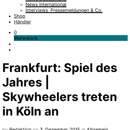
News International
Interviews, Pressemeldungen & Co.
Shop
Händler
0
Warenkorb
Frankfurt: Spiel des
Jahres |
Skywheelers treten
in Köln an
by
Redaktion
on
3. Dezember 2015
in
Allgemein