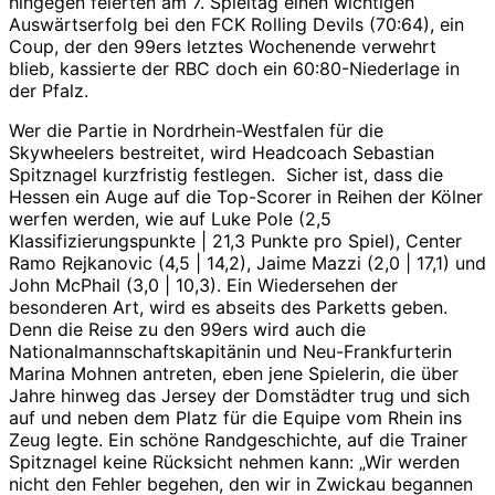
hingegen feierten am 7. Spieltag einen wichtigen
Auswärtserfolg bei den FCK Rolling Devils (70:64), ein
Coup, der den 99ers letztes Wochenende verwehrt
blieb, kassierte der RBC doch ein 60:80-Niederlage in
der Pfalz.
Wer die Partie in Nordrhein-Westfalen für die
Skywheelers bestreitet, wird Headcoach Sebastian
Spitznagel kurzfristig festlegen. Sicher ist, dass die
Hessen ein Auge auf die Top-Scorer in Reihen der Kölner
werfen werden, wie auf Luke Pole (2,5
Klassifizierungspunkte | 21,3 Punkte pro Spiel), Center
Ramo Rejkanovic (4,5 | 14,2), Jaime Mazzi (2,0 | 17,1) und
John McPhail (3,0 | 10,3). Ein Wiedersehen der
besonderen Art, wird es abseits des Parketts geben.
Denn die Reise zu den 99ers wird auch die
Nationalmannschaftskapitänin und Neu-Frankfurterin
Marina Mohnen antreten, eben jene Spielerin, die über
Jahre hinweg das Jersey der Domstädter trug und sich
auf und neben dem Platz für die Equipe vom Rhein ins
Zeug legte. Ein schöne Randgeschichte, auf die Trainer
Spitznagel keine Rücksicht nehmen kann: „Wir werden
nicht den Fehler begehen, den wir in Zwickau begannen