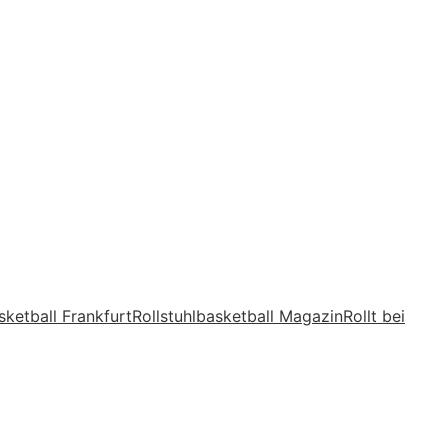
sketball Frankfurt
Rollstuhlbasketball Magazin
Rollt bei