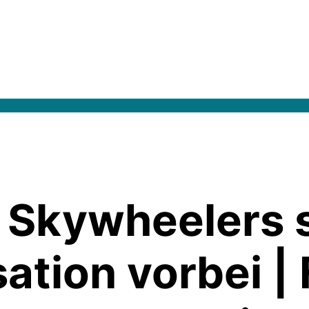
NG Skywheeler
ation vorbei | 