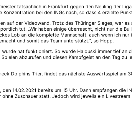
meister tatsächlich in Frankfurt gegen den Neuling der Lig
 Konzentration bei den INGs nach, so dass 4 erzielte Punkte
en auf der Videowand. Trotz des Thüringer Sieges, war es 
ortlich tut. „Wir haben einige überrascht, nicht nur die Bul
 dickes Lob an die komplette Mannschaft, auch wenn ich nur i
gemacht und somit das Team unterstützt.“, so Hopp.
 wurde hat funktioniert. So wurde Halouski immer tief an 
 Spielen abzurufen und diesen Kampfgeist an den Tag zu leg
ck Dolphins Trier, findet das nächste Auswärtsspiel am 30
g, den 14.02.2021 bereits um 15 Uhr. Dann empfangen die 
 ohne Zuschauer statt. Jedoch wird jeweils ein Livestream