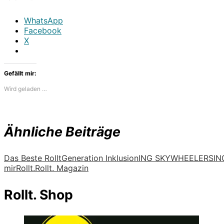
WhatsApp
Facebook
X
Gefällt mir:
Wird geladen …
Ähnliche Beiträge
Das Beste Rollt
Generation Inklusion
ING SKYWHEELERS
IN
mir
Rollt.
Rollt. Magazin
Rollt. Shop