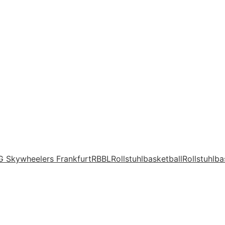
G Skywheelers Frankfurt
RBBL
Rollstuhlbasketball
Rollstuhlba