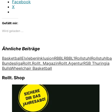
Facebook
X
Gefällt mir:
Wird geladen …
Ähnliche Beiträge
Basketball
Elxleben
Inklusion
RBBL
RBBL1
Rollstuhl
Rollstuhlba
Bundesliga
Rollt.
Rollt. Magazin
Rollt.Agentur
RSB Thuringia
Bulls
Wheelchair Basketball
Rollt. Shop