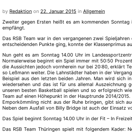
by
Redaktion
on
22. Januar 2015
in
Allgemein
Zweiter gegen Ersten heißt es am kommenden Sonntag in
empfängt.
Das RSB Team war in den vergangenen zwei Spieljahren d
entscheidenden Punkte ging, konnte der Klassenprimus aus 
Nun geht es am Sonntag 14.00 Uhr im Landessportzentru
Normalerweise beginnt ein Spiel immer mit 50:50 Prozent
die Aussichten jedoch vornherein nur bei 20:80, erklärt
so Leßmann weiter. Die Lahnstädter haben in der Vergangen
Beispiel aus den letzten beiden Jahren. Man wird sich i
wiedersehen und das ist für uns allemal Auszeichnung ge
unseren besten Basketball spielen und so erfolgreich w
Team auf einen Höhepunkt in der Hauptrunde 2014/2015. Es
Emporkömmling nicht aus der Ruhe bringen, gibt sich au
Neben dem Ausfall von Billy Bridge ist auch der Einsatz v
Das Spiel beginnt Sonntag 14.00 Uhr in der Fit – In Freize
Das RSB Team Thüringen spielt mit folgendem Kader: Ner