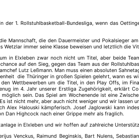
 der 1. Rollstuhlbasketball-Bundesliga, wenn das Oettin
ie Mannschaft, die den Dauermeister und Pokalsieger am
Wetzlar immer seine Klasse beweisen und letztlich die Vitri
m in Elxleben zwar noch nicht um Titel, aber beide Tea
chance auf den Sieg, gegen das Team aus der Rollstuhlbas
 Teamchef Lutz Leßmann. Man muss einen absoluten Sahnetag
heit die Thüringer in großen Spielen gelehrt, wann es wich
n den Wettbewerben um die Titel, in den Play Offs, im Fi
nug im 4. Jahr unserer Erstliga Zugehörigkeit, erklärt C
ie möglich sein. Das Spiel am Wochenende ist eine Zwisch
 ist nicht mehr, aber auch nicht weniger und wir lassen un
ch Alex Halouski kämpferisch. Josef Jaglowski kann indes
on Dan Highcock nach einer Grippe mehr als fraglich.
itanlage in Elxleben und wir hoffen auf zahlreiche Unterstüt
ijus Venckus, Raimund Beginskis, Bart Nulens, Sebastia