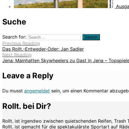
Ausga
Suche
Search for:
Previous Reading
Das Rollt.-Entweder-Oder: Jan Sadler
Next Reading
Jena: Mainhatten Skywheelers zu Gast in Jena – Topspiele 
Leave a Reply
Du musst
angemeldet
sein, um einen Kommentar abzugeb
Rollt. bei Dir?
Rollt. ist irgendwo zwischen quietschenden Reifen, Trash 
Rollt. ist gemacht für die spektakulärste Sportart auf Räde