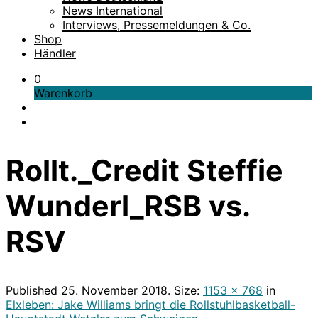
News International
Interviews, Pressemeldungen & Co.
Shop
Händler
0
Warenkorb
Rollt._Credit Steffie
Wunderl_RSB vs.
RSV
Published
25. November 2018
. Size:
1153 × 768
in
Elxleben: Jake Williams bringt die Rollstuhlbasketball-