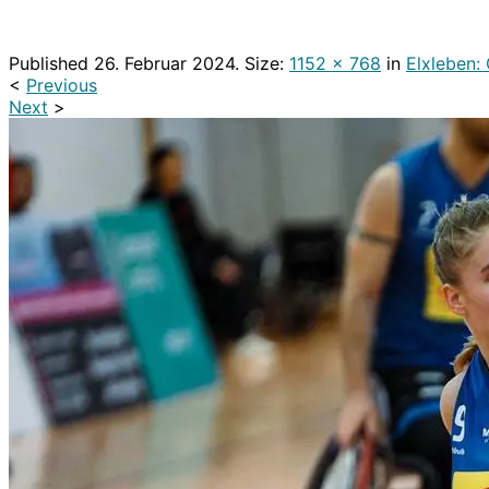
Published
26. Februar 2024
. Size:
1152 × 768
in
Elxleben:
<
Previous
Next
>