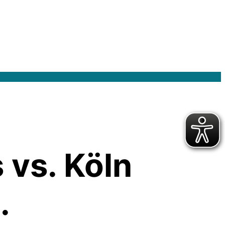
 vs. Köln
.