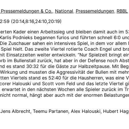
, Pressemeldungen & Co.
,
National
,
Pressemeldungen
,
RBBL
:59 (20:14,8:16,24:10,20:19)
ierten Kader einen Arbeitssieg und bleiben damit auch im 5
Karlis Podnieks begannen furios und führten schnell 6:0 un
ie Zuschauer sahen ein intensives Spiel, in dem vor allem 
 Spiel hielt. Das zweite Viertel rotierte Coach Engel und 
it Einsatzzeiten weiter entwickeln. “Nur Spielzeit bringt e
Korb im Bullenstall zurück, hat aber in der Defense noch 
 und es stand 30:32 für die Gäste zur Halbzeitpause. Mit B
 Wirkung und mussten die Aggressivität der Bullen mit mehr
ritten Viertels stand es 52:40 für die Hausherren, was ein
orer Halouski und Scott vom Feld und das letzte Viertel g
l erwartet in den nächsten Wochen alle Spieler zurück im
 nicht normal, hängt aber auch mit der enormen Belastungen
, Jens Albrecht, Teemu Partanen, Alex Halouski, Hubert Hag