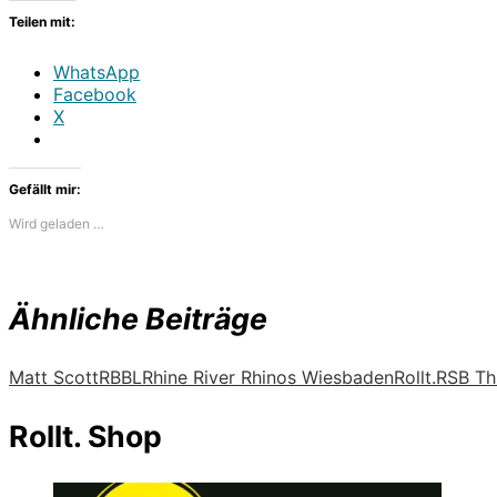
Teilen mit:
WhatsApp
Facebook
X
Gefällt mir:
Wird geladen …
Ähnliche Beiträge
Matt Scott
RBBL
Rhine River Rhinos Wiesbaden
Rollt.
RSB Thu
Rollt. Shop