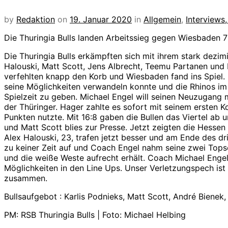
by
Redaktion
on
19. Januar 2020
in
Allgemein
,
Interviews
Die Thuringia Bulls landen Arbeitssieg gegen Wiesbaden 72
Die Thuringia Bulls erkämpften sich mit ihrem stark dezim
Halouski, Matt Scott, Jens Albrecht, Teemu Partanen und 
verfehlten knapp den Korb und Wiesbaden fand ins Spiel. D
seine Möglichkeiten verwandeln konnte und die Rhinos im
Spielzeit zu geben. Michael Engel will seinen Neuzugang m
der Thüringer. Hager zahlte es sofort mit seinem ersten 
Punkten nutzte. Mit 16:8 gaben die Bullen das Viertel ab
und Matt Scott blies zur Presse. Jetzt zeigten die Hessen
Alex Halouski, 23, trafen jetzt besser und am Ende des d
zu keiner Zeit auf und Coach Engel nahm seine zwei Topsc
und die weiße Weste aufrecht erhält. Coach Michael Enge
Möglichkeiten in den Line Ups. Unser Verletzungspech ist
zusammen.
Bullsaufgebot : Karlis Podnieks, Matt Scott, André Bienek
PM: RSB Thuringia Bulls | Foto: Michael Helbing