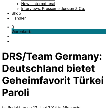
News International
Interviews, Pressemeldungen & Co.
Shop
Händler
0
Warenkorb
DRS/Team Germany:
Deutschland bietet
Geheimfavorit Türkei
Paroli
by
Redaktion
on
13. Juni 2014
in
Allgemein