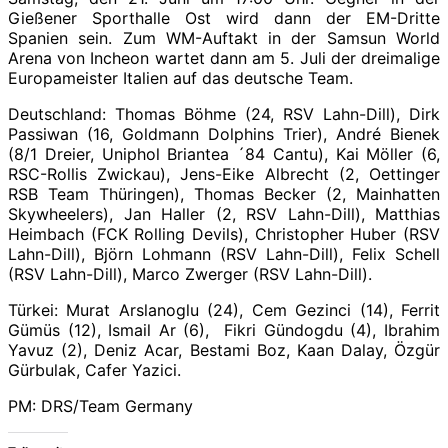
Gießener Sporthalle Ost wird dann der EM-Dritte
Spanien sein. Zum WM-Auftakt in der Samsun World
Arena von Incheon wartet dann am 5. Juli der dreimalige
Europameister Italien auf das deutsche Team.
Deutschland: Thomas Böhme (24, RSV Lahn-Dill), Dirk
Passiwan (16, Goldmann Dolphins Trier), André Bienek
(8/1 Dreier, Uniphol Briantea ´84 Cantu), Kai Möller (6,
RSC-Rollis Zwickau), Jens-Eike Albrecht (2, Oettinger
RSB Team Thüringen), Thomas Becker (2, Mainhatten
Skywheelers), Jan Haller (2, RSV Lahn-Dill), Matthias
Heimbach (FCK Rolling Devils), Christopher Huber (RSV
Lahn-Dill), Björn Lohmann (RSV Lahn-Dill), Felix Schell
(RSV Lahn-Dill), Marco Zwerger (RSV Lahn-Dill).
Türkei: Murat Arslanoglu (24), Cem Gezinci (14), Ferrit
Gümüs (12), Ismail Ar (6), Fikri Gündogdu (4), Ibrahim
Yavuz (2), Deniz Acar, Bestami Boz, Kaan Dalay, Özgür
Gürbulak, Cafer Yazici.
PM: DRS/Team Germany