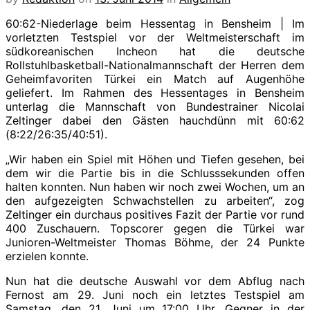
60:62-Niederlage beim Hessentag in Bensheim | Im
vorletzten Testspiel vor der Weltmeisterschaft im
südkoreanischen Incheon hat die deutsche
Rollstuhlbasketball-Nationalmannschaft der Herren dem
Geheimfavoriten Türkei ein Match auf Augenhöhe
geliefert. Im Rahmen des Hessentages in Bensheim
unterlag die Mannschaft von Bundestrainer Nicolai
Zeltinger dabei den Gästen hauchdünn mit 60:62
(8:22/26:35/40:51).
„Wir haben ein Spiel mit Höhen und Tiefen gesehen, bei
dem wir die Partie bis in die Schlusssekunden offen
halten konnten. Nun haben wir noch zwei Wochen, um an
den aufgezeigten Schwachstellen zu arbeiten“, zog
Zeltinger ein durchaus positives Fazit der Partie vor rund
400 Zuschauern. Topscorer gegen die Türkei war
Junioren-Weltmeister Thomas Böhme, der 24 Punkte
erzielen konnte.
Nun hat die deutsche Auswahl vor dem Abflug nach
Fernost am 29. Juni noch ein letztes Testspiel am
Samstag, den 21. Juni um 17:00 Uhr. Gegner in der