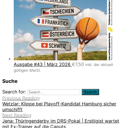
Ausgabe #43 | März 2026
€
7,50
inkl. der aktuell
gültigen MwSt.
Suche
Search for:
Previous Reading
Wetzlar: Klippe bei Playoff-Kandidat Hamburg sicher
umschifft
Next Reading
Jena: Thüringenderby im DRS-Pokal | Erstligist wartet
mit Ex-Trainer auf die Caputs