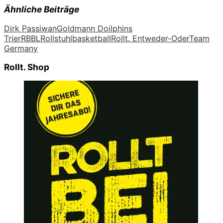
Ähnliche Beiträge
Dirk Passiwan
Goldmann Doilphins
Trier
RBBL
Rollstuhlbasketball
Rollt. Entweder-Oder
Team
Germany
Rollt. Shop