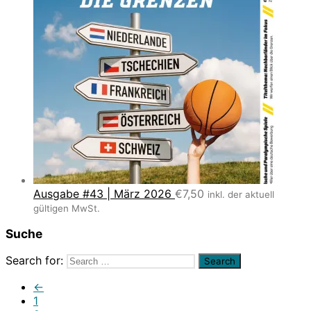
Ausgabe #43 | März 2026
€
7,50
inkl. der aktuell
gültigen MwSt.
Suche
Search for:
←
1