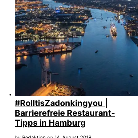
#RolltisZadonkingyou |
Barrierefreie Restaurant-
Tipps in Hamburg
by
Redaktion
on
14. August 2018