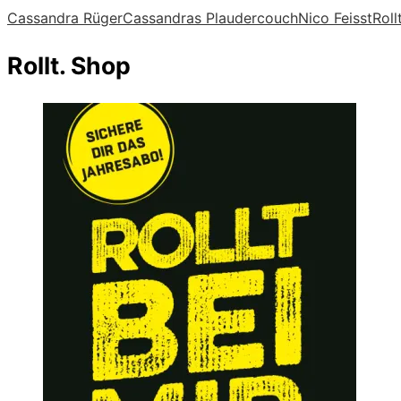
Cassandra Rüger
Cassandras Plaudercouch
Nico Feisst
Rollt
Rollt. Shop