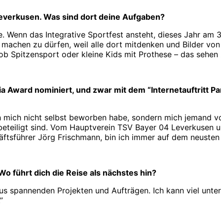
everkusen. Was sind dort deine Aufgaben?
 Wenn das Integrative Sportfest ansteht, dieses Jahr am 3
s machen zu dürfen, weil alle dort mitdenken und Bilder von
 ob Spitzensport oder kleine Kids mit Prothese – das sehen
a Award nominiert, und zwar mit dem “Internetauftritt P
ich mich nicht selbst beworben habe, sondern mich jemand 
an beteiligt sind. Vom Hauptverein TSV Bayer 04 Leverkusen u
tsführer Jörg Frischmann, bin ich immer auf dem neusten 
Wo führt dich die Reise als nächstes hin?
x aus spannenden Projekten und Aufträgen. Ich kann viel unt
”