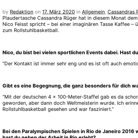
by
Redaktion
on
17. März 2020
in
Allgemein
,
Cassandras 
Plaudertasche Cassandra Rüger hat in diesem Monat dem L
Nico Feisst spricht – bei einer imaginären Tasse Kaffee
zum Rollstuhlbasketball.
Nico, du bist bei vielen sportlichen Events dabei. Hast 
“Der Kontakt ist immer sehr eng und es ist oft auch emoti
Gibt es eine Begegnung, die ganz besonders für dich w
“Mit der deutschen 4 x 100-Meter-Staffel gab es da scho
geworden, aber dann doch Weltmeisterin wurde. Ich erin
Rollstuhlbasketball gesehen und war fasziniert.”
Bei den Paralympischen Spielen in Rio de Janeiro 2016
hast du neben der Arbeit in Rio erlebt?