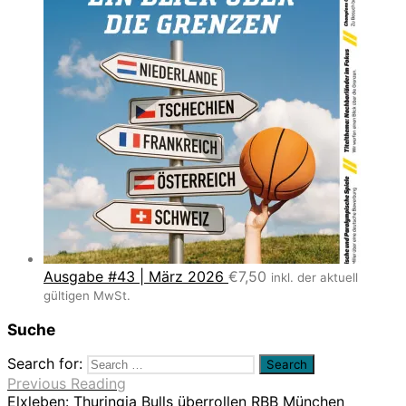
Ausgabe #43 | März 2026
€
7,50
inkl. der aktuell
gültigen MwSt.
Suche
Search for:
Previous Reading
Elxleben: Thuringia Bulls überrollen RBB München