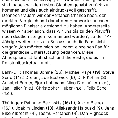
sind, haben wir den festen Glauben gehabt zurück zu
kommen und dies auch eindrucksvoll geschafft.
Dennoch trauern wir der vertanen Chance nach, den
direkten Vergleich und damit den Heimvorteil in einer
möglichen Finalserie gesichert zu haben. Andererseits
wissen wir aber auch, dass wir uns bis zu den Playoffs
noch deutlich steigern können und werden“, so der 44-
Jährige weiter, der zum Schluss auch die Fans nicht
vergaß: „Ich möchte mich bei jedem einzelnen Fan für
die grandiose Unterstützung bedanken. Diese
Atmosphäre ist fantastisch und die Beste, die es im
Rollstuhlbasketball gibt“.
Lahn-Dill: Thomas Böhme (26), Michael Paye (19), Steve
Serio (14/2 Dreier), Joe Bestwick (6), Dirk Köhler (3),
Annabel Breuer, Björn Lohmann, Nico Dreimüller (n.e.),
Jan Haller (n.e.), Christopher Huber (n.e.), Felix Schell
(n.e.).
Thüringen: Raimund Beginskis (16/1 ), André Bienek
(16/1), Joakim Linden (10), Aliaksandr Halouski (9), Jens
Eike Albrecht (4), Teemu Partanen (4), Dan Highcock