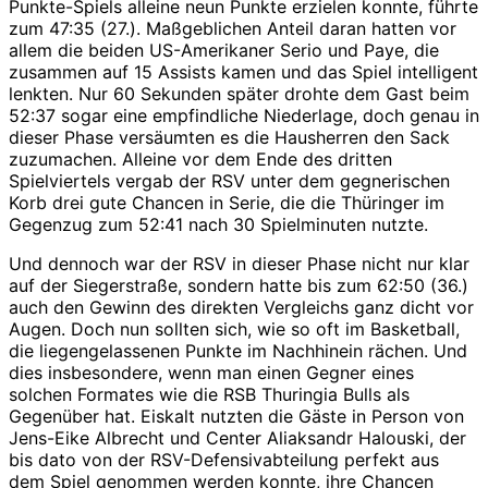
Punkte-Spiels alleine neun Punkte erzielen konnte, führte
zum 47:35 (27.). Maßgeblichen Anteil daran hatten vor
allem die beiden US-Amerikaner Serio und Paye, die
zusammen auf 15 Assists kamen und das Spiel intelligent
lenkten. Nur 60 Sekunden später drohte dem Gast beim
52:37 sogar eine empfindliche Niederlage, doch genau in
dieser Phase versäumten es die Hausherren den Sack
zuzumachen. Alleine vor dem Ende des dritten
Spielviertels vergab der RSV unter dem gegnerischen
Korb drei gute Chancen in Serie, die die Thüringer im
Gegenzug zum 52:41 nach 30 Spielminuten nutzte.
Und dennoch war der RSV in dieser Phase nicht nur klar
auf der Siegerstraße, sondern hatte bis zum 62:50 (36.)
auch den Gewinn des direkten Vergleichs ganz dicht vor
Augen. Doch nun sollten sich, wie so oft im Basketball,
die liegengelassenen Punkte im Nachhinein rächen. Und
dies insbesondere, wenn man einen Gegner eines
solchen Formates wie die RSB Thuringia Bulls als
Gegenüber hat. Eiskalt nutzten die Gäste in Person von
Jens-Eike Albrecht und Center Aliaksandr Halouski, der
bis dato von der RSV-Defensivabteilung perfekt aus
dem Spiel genommen werden konnte, ihre Chancen