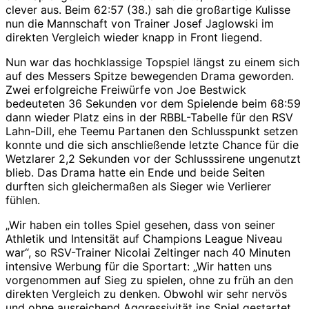
clever aus. Beim 62:57 (38.) sah die großartige Kulisse
nun die Mannschaft von Trainer Josef Jaglowski im
direkten Vergleich wieder knapp in Front liegend.
Nun war das hochklassige Topspiel längst zu einem sich
auf des Messers Spitze bewegenden Drama geworden.
Zwei erfolgreiche Freiwürfe von Joe Bestwick
bedeuteten 36 Sekunden vor dem Spielende beim 68:59
dann wieder Platz eins in der RBBL-Tabelle für den RSV
Lahn-Dill, ehe Teemu Partanen den Schlusspunkt setzen
konnte und die sich anschließende letzte Chance für die
Wetzlarer 2,2 Sekunden vor der Schlusssirene ungenutzt
blieb. Das Drama hatte ein Ende und beide Seiten
durften sich gleichermaßen als Sieger wie Verlierer
fühlen.
„Wir haben ein tolles Spiel gesehen, dass von seiner
Athletik und Intensität auf Champions League Niveau
war“, so RSV-Trainer Nicolai Zeltinger nach 40 Minuten
intensive Werbung für die Sportart: „Wir hatten uns
vorgenommen auf Sieg zu spielen, ohne zu früh an den
direkten Vergleich zu denken. Obwohl wir sehr nervös
und ohne ausreichend Aggressivität ins Spiel gestartet