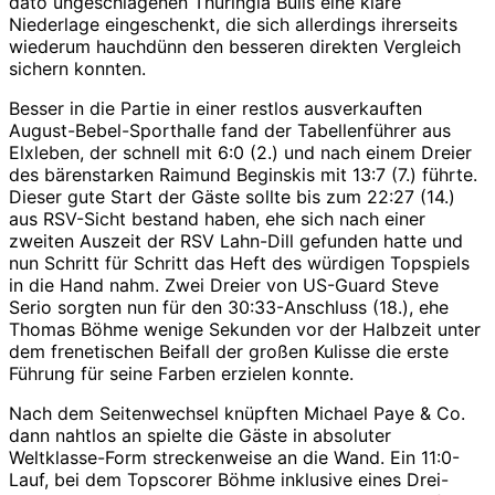
dato ungeschlagenen Thuringia Bulls eine klare
Niederlage eingeschenkt, die sich allerdings ihrerseits
wiederum hauchdünn den besseren direkten Vergleich
sichern konnten.
Besser in die Partie in einer restlos ausverkauften
August-Bebel-Sporthalle fand der Tabellenführer aus
Elxleben, der schnell mit 6:0 (2.) und nach einem Dreier
des bärenstarken Raimund Beginskis mit 13:7 (7.) führte.
Dieser gute Start der Gäste sollte bis zum 22:27 (14.)
aus RSV-Sicht bestand haben, ehe sich nach einer
zweiten Auszeit der RSV Lahn-Dill gefunden hatte und
nun Schritt für Schritt das Heft des würdigen Topspiels
in die Hand nahm. Zwei Dreier von US-Guard Steve
Serio sorgten nun für den 30:33-Anschluss (18.), ehe
Thomas Böhme wenige Sekunden vor der Halbzeit unter
dem frenetischen Beifall der großen Kulisse die erste
Führung für seine Farben erzielen konnte.
Nach dem Seitenwechsel knüpften Michael Paye & Co.
dann nahtlos an spielte die Gäste in absoluter
Weltklasse-Form streckenweise an die Wand. Ein 11:0-
Lauf, bei dem Topscorer Böhme inklusive eines Drei-