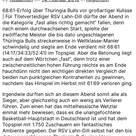
68:61-Erfolg über Thuringia Bulls vor großartiger Kulisse
| Für Titelverteidiger RSV Lahn-Dill dürfte der Abend in
die Kategorie „fast alles richtig gemacht“ fallen, denn
nach einem durchwachsenen Start, spielte der
zwölffache Meister die bis dato ungeschlagenen
Thüringia Bulls streckenweise in Weltklasse-Manier
schwindelig und siegte am Ende verdient mit 68:61
(14:17/34:33/52:41) im Topspiel. Aber die Betonung liegt
auch auf dem Wörtchen „fast“, denn trotz einer
zwischenzeitlichen hohen Führung reichte es am Ende
hauchdünn nicht den wichtigen direkten Vergleich der
beiden nun punktgleichen Kontrahenten zu gewinnen,
nachdem das Hinspiel im Herbst mit 61:69 verloren ging.
Irgendwie durften sich an diesem Abend somit alle als
Sieger, aber gleichzeitig auch ein wenig als Verlierer
führen. Zum einen hat das mittelhessische Wetzlar
einmal mehr bewiesen, dass es die unangefochtene
Basketball-Hauptstadt in Deutschland ist und hat dem
Topspiel mit 1.750 Zuschauern ein fantastisches
Ambiente gegeben. Der RSV Lahn-Dill selbst hat den bis