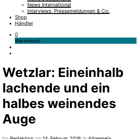
News International
Interviews, Pressemeldungen & Co.
Shop
Händler
0
Warenkorb
Wetzlar: Eineinhalb
lachende und ein
halbes weinendes
Auge
by
Redaktion
on
14. Februar 2016
in
Allgemein