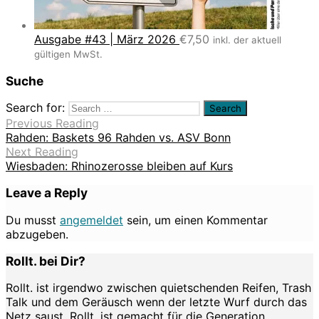
Ausgabe #43 | März 2026
€
7,50
inkl. der aktuell
gültigen MwSt.
Suche
Search for:
Previous Reading
Rahden: Baskets 96 Rahden vs. ASV Bonn
Next Reading
Wiesbaden: Rhinozerosse bleiben auf Kurs
Leave a Reply
Du musst
angemeldet
sein, um einen Kommentar
abzugeben.
Rollt. bei Dir?
Rollt. ist irgendwo zwischen quietschenden Reifen, Trash
Talk und dem Geräusch wenn der letzte Wurf durch das
Netz saust. Rollt. ist gemacht für die Generation