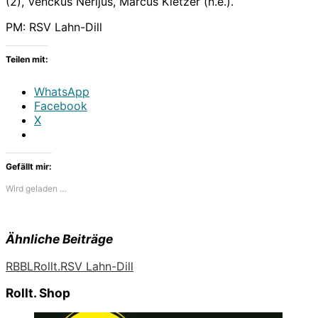
(2), Venckus Nerijus, Marcus Kietzer (n.e.).
PM: RSV Lahn-Dill
Teilen mit:
WhatsApp
Facebook
X
Gefällt mir:
Wird geladen …
Ähnliche Beiträge
RBBL
Rollt.
RSV Lahn-Dill
Rollt. Shop