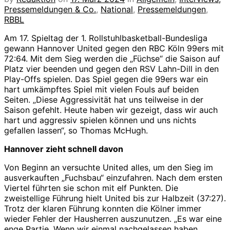
Pressemeldungen & Co.
,
National
,
Pressemeldungen
,
RBBL
Am 17. Spieltag der 1. Rollstuhlbasketball-Bundesliga
gewann Hannover United gegen den RBC Köln 99ers mit
72:64. Mit dem Sieg werden die „Füchse“ die Saison auf
Platz vier beenden und gegen den RSV Lahn-Dill in den
Play-Offs spielen. Das Spiel gegen die 99ers war ein
hart umkämpftes Spiel mit vielen Fouls auf beiden
Seiten. „Diese Aggressivität hat uns teilweise in der
Saison gefehlt. Heute haben wir gezeigt, dass wir auch
hart und aggressiv spielen können und uns nichts
gefallen lassen“, so Thomas McHugh.
Hannover zieht schnell davon
Von Beginn an versuchte United alles, um den Sieg im
ausverkauften „Fuchsbau“ einzufahren. Nach dem ersten
Viertel führten sie schon mit elf Punkten. Die
zweistellige Führung hielt United bis zur Halbzeit (37:27).
Trotz der klaren Führung konnten die Kölner immer
wieder Fehler der Hausherren auszunutzen. „Es war eine
enge Partie. Wenn wir einmal nachgelassen haben,