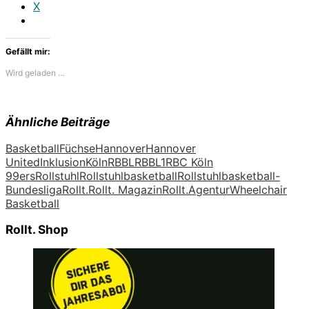
X
Gefällt mir:
Wird geladen …
Ähnliche Beiträge
Basketball
Füchse
Hannover
Hannover
United
Inklusion
Köln
RBBL
RBBL1
RBC Köln
99ers
Rollstuhl
Rollstuhlbasketball
Rollstuhlbasketball-
Bundesliga
Rollt.
Rollt. Magazin
Rollt.Agentur
Wheelchair
Basketball
Rollt. Shop