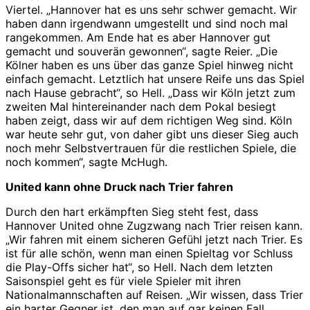
Viertel. „Hannover hat es uns sehr schwer gemacht. Wir
haben dann irgendwann umgestellt und sind noch mal
rangekommen. Am Ende hat es aber Hannover gut
gemacht und souverän gewonnen“, sagte Reier. „Die
Kölner haben es uns über das ganze Spiel hinweg nicht
einfach gemacht. Letztlich hat unsere Reife uns das Spiel
nach Hause gebracht“, so Hell. „Dass wir Köln jetzt zum
zweiten Mal hintereinander nach dem Pokal besiegt
haben zeigt, dass wir auf dem richtigen Weg sind. Köln
war heute sehr gut, von daher gibt uns dieser Sieg auch
noch mehr Selbstvertrauen für die restlichen Spiele, die
noch kommen“, sagte McHugh.
United kann ohne Druck nach Trier fahren
Durch den hart erkämpften Sieg steht fest, dass
Hannover United ohne Zugzwang nach Trier reisen kann.
„Wir fahren mit einem sicheren Gefühl jetzt nach Trier. Es
ist für alle schön, wenn man einen Spieltag vor Schluss
die Play-Offs sicher hat“, so Hell. Nach dem letzten
Saisonspiel geht es für viele Spieler mit ihren
Nationalmannschaften auf Reisen. „Wir wissen, dass Trier
ein harter Gegner ist, den man auf gar keinen Fall