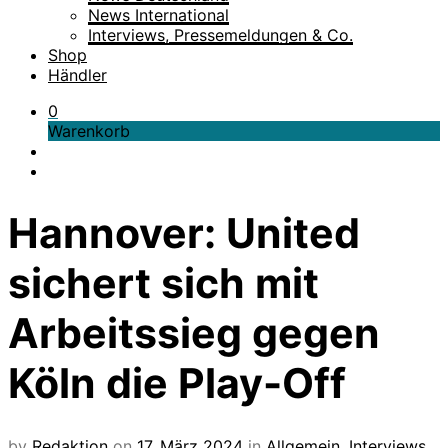
News International
Interviews, Pressemeldungen & Co.
Shop
Händler
0
Warenkorb
Hannover: United
sichert sich mit
Arbeitssieg gegen
Köln die Play-Off
by
Redaktion
on
17. März 2024
in
Allgemein
,
Interviews,