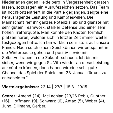
Niederlagen gegen Heidelberg in Vergessenheit geraten
lassen, sozusagen ein Ausrufezeichen setzen. Das Team
ist hochkonzentriert in die Partie gegangen, zeigte eine
herausragende Leistung und Kampfeswillen. Die
Mannschaft rief ihr ganzes Potenzial ab und glänzte mit
sehr gutem Teamwork, starker Defense und einer sehr
hohen Trefferquote. Man konnte den Knoten förmlich
platzen hören, welcher sich in letzter Zeit immer weiter
festgezogen hatte. Ich bin wirklich sehr stolz auf unsere
Rhinos. Nach solch einem Spiel können wir entspannt in
die Winterpause gehen und positiv sowie mit
Selbstvertrauen in die Zukunft schauen. Ich bin mir
sicher, wenn wir gegen St. Vith wieder an diese Leistung
anknüpfen können, dann haben wir eine sehr gute
Chance, das Spiel der Spiele, am 23. Januar für uns zu
entscheiden.“
Viertelergebnisse:
23:14 | 27:7 | 18:8 | 19:15
Scorer:
Amend (24), McLachlan (23/16 Reb.), Güntner
(16), Hoffmann (9), Schwarz (6), Antac (5), Weber (4),
Jung, Dillmann, Gerber.