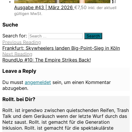
Ausgabe #43 | März 2026
€
7,50
inkl. der aktuell
gültigen MwSt.
Suche
Search for:
Previous Reading
Frankfurt: Skywheelers landen Big-Point-Sieg in Köln
Next Reading
RoundUp #10: The Empire Strikes Back!
Leave a Reply
Du musst
angemeldet
sein, um einen Kommentar
abzugeben.
Rollt. bei Dir?
Rollt. ist irgendwo zwischen quietschenden Reifen, Trash
Talk und dem Geräusch wenn der letzte Wurf durch das
Netz saust. Rollt. ist gemacht für die Generation
Inklusion. Rollt. ist gemacht für die spektakulärste