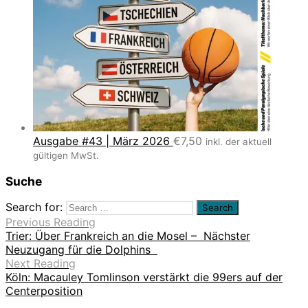
Ausgabe #43 | März 2026
€
7,50
inkl. der aktuell
gültigen MwSt.
Suche
Search for:
Previous Reading
Trier: Über Frankreich an die Mosel – Nächster
Neuzugang für die Dolphins
Next Reading
Köln: Macauley Tomlinson verstärkt die 99ers auf der
Centerposition