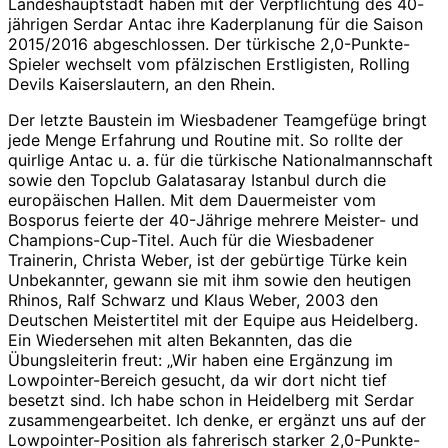
Landeshauptstadt haben mit der Verpflichtung des 40-
jährigen Serdar Antac ihre Kaderplanung für die Saison
2015/2016 abgeschlossen. Der türkische 2,0-Punkte-
Spieler wechselt vom pfälzischen Erstligisten, Rolling
Devils Kaiserslautern, an den Rhein.
Der letzte Baustein im Wiesbadener Teamgefüge bringt
jede Menge Erfahrung und Routine mit. So rollte der
quirlige Antac u. a. für die türkische Nationalmannschaft
sowie den Topclub Galatasaray Istanbul durch die
europäischen Hallen. Mit dem Dauermeister vom
Bosporus feierte der 40-Jährige mehrere Meister- und
Champions-Cup-Titel. Auch für die Wiesbadener
Trainerin, Christa Weber, ist der gebürtige Türke kein
Unbekannter, gewann sie mit ihm sowie den heutigen
Rhinos, Ralf Schwarz und Klaus Weber, 2003 den
Deutschen Meistertitel mit der Equipe aus Heidelberg.
Ein Wiedersehen mit alten Bekannten, das die
Übungsleiterin freut: „Wir haben eine Ergänzung im
Lowpointer-Bereich gesucht, da wir dort nicht tief
besetzt sind. Ich habe schon in Heidelberg mit Serdar
zusammengearbeitet. Ich denke, er ergänzt uns auf der
Lowpointer-Position als fahrerisch starker 2,0-Punkte-