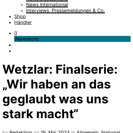
News International
Interviews, Pressemeldungen & Co.
Shop
Händler
0
Warenkorb
Wetzlar: Finalserie:
„Wir haben an das
geglaubt was uns
stark macht“
by
Redaktion
on
19. Mai 2024
in
Allgemein
,
National
,