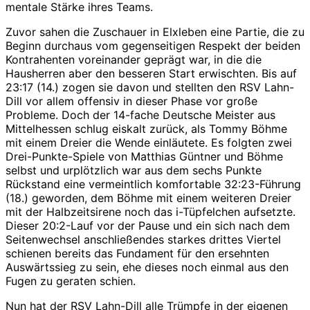
mentale Stärke ihres Teams.
Zuvor sahen die Zuschauer in Elxleben eine Partie, die zu
Beginn durchaus vom gegenseitigen Respekt der beiden
Kontrahenten voreinander geprägt war, in die die
Hausherren aber den besseren Start erwischten. Bis auf
23:17 (14.) zogen sie davon und stellten den RSV Lahn-
Dill vor allem offensiv in dieser Phase vor große
Probleme. Doch der 14-fache Deutsche Meister aus
Mittelhessen schlug eiskalt zurück, als Tommy Böhme
mit einem Dreier die Wende einläutete. Es folgten zwei
Drei-Punkte-Spiele von Matthias Güntner und Böhme
selbst und urplötzlich war aus dem sechs Punkte
Rückstand eine vermeintlich komfortable 32:23-Führung
(18.) geworden, dem Böhme mit einem weiteren Dreier
mit der Halbzeitsirene noch das i-Tüpfelchen aufsetzte.
Dieser 20:2-Lauf vor der Pause und ein sich nach dem
Seitenwechsel anschließendes starkes drittes Viertel
schienen bereits das Fundament für den ersehnten
Auswärtssieg zu sein, ehe dieses noch einmal aus den
Fugen zu geraten schien.
Nun hat der RSV Lahn-Dill alle Trümpfe in der eigenen