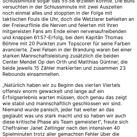
Schlussminute sogar das 55:58 erzielen konnte. Die Bulls
versuchten in der Schlussminute mit zwei Auszeiten
noch einmal alles und stoppten in der Folge mit
taktischen Fouls die Uhr, doch die Wetzlarer behielten an
der Freiwurflinie die Nerven und feierten mit ihren
mitgereisten Fans am Ende einen nervenaufreibenden
und knappen 61:57-Erfolg, bei dem Kapitän Thomas
Böhme mit 20 Punkten zum Topscorer für seine Farben
avancierte. Zwei Felsen in der Brandung waren bei einer
starken Mannschaftsleistung zusätzlich die beiden
Center Mendel Op den Orth und Matthias Güntner, die
beide jeweils 15 Zähler markierten und zusammen 23
Rebounds einsammelten.
„Natürlich haben wir zu Beginn des vierten Viertels
offensiv enorm gewackelt und lange auf ein
Erfolgserlebnis warten müssen, doch genau das zeigt
wie stabil und mannschaftlich geschlossen wir sind.
Niemand wurde panisch, jeder hat weiter an das
geglaubt was uns stark macht und so haben wir auch
diese kritische Phase als Team gemeistert“, freute sich
Cheftrainer Janet Zeltinger nach den intensiven 40
Spielminuten trotz aller gemachten Fehler über die