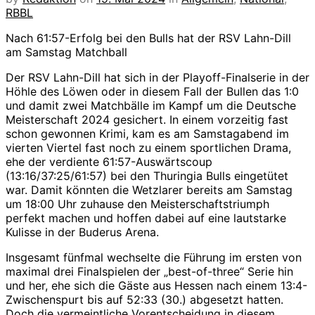
RBBL
Nach 61:57-Erfolg bei den Bulls hat der RSV Lahn-Dill
am Samstag Matchball
Der RSV Lahn-Dill hat sich in der Playoff-Finalserie in der
Höhle des Löwen oder in diesem Fall der Bullen das 1:0
und damit zwei Matchbälle im Kampf um die Deutsche
Meisterschaft 2024 gesichert. In einem vorzeitig fast
schon gewonnen Krimi, kam es am Samstagabend im
vierten Viertel fast noch zu einem sportlichen Drama,
ehe der verdiente 61:57-Auswärtscoup
(13:16/37:25/61:57) bei den Thuringia Bulls eingetütet
war. Damit könnten die Wetzlarer bereits am Samstag
um 18:00 Uhr zuhause den Meisterschaftstriumph
perfekt machen und hoffen dabei auf eine lautstarke
Kulisse in der Buderus Arena.
Insgesamt fünfmal wechselte die Führung im ersten von
maximal drei Finalspielen der „best-of-three“ Serie hin
und her, ehe sich die Gäste aus Hessen nach einem 13:4-
Zwischenspurt bis auf 52:33 (30.) abgesetzt hatten.
Doch die vermeintliche Vorentscheidung in diesem