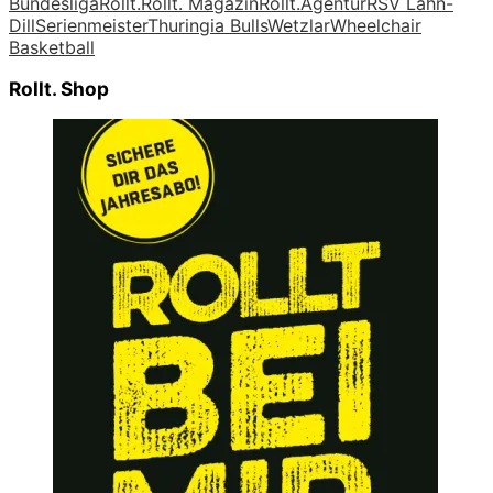
Bundesliga
Rollt.
Rollt. Magazin
Rollt.Agentur
RSV Lahn-
Dill
Serienmeister
Thuringia Bulls
Wetzlar
Wheelchair
Basketball
Rollt. Shop