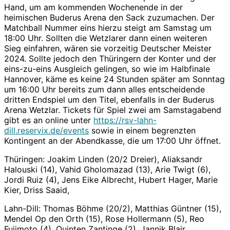
Hand, um am kommenden Wochenende in der
heimischen Buderus Arena den Sack zuzumachen. Der
Matchball Nummer eins hierzu steigt am Samstag um
18:00 Uhr. Sollten die Wetzlarer dann einen weiteren
Sieg einfahren, wären sie vorzeitig Deutscher Meister
2024. Sollte jedoch den Thüringern der Konter und der
eins-zu-eins Ausgleich gelingen, so wie im Halbfinale
Hannover, käme es keine 24 Stunden später am Sonntag
um 16:00 Uhr bereits zum dann alles entscheidende
dritten Endspiel um den Titel, ebenfalls in der Buderus
Arena Wetzlar. Tickets für Spiel zwei am Samstagabend
gibt es an online unter
https://rsv-lahn-
dill.reservix.de/events
sowie in einem begrenzten
Kontingent an der Abendkasse, die um 17:00 Uhr öffnet.
Thüringen: Joakim Linden (20/2 Dreier), Aliaksandr
Halouski (14), Vahid Gholomazad (13), Arie Twigt (6),
Jordi Ruiz (4), Jens Eike Albrecht, Hubert Hager, Marie
Kier, Driss Saaid,
Lahn-Dill: Thomas Böhme (20/2), Matthias Güntner (15),
Mendel Op den Orth (15), Rose Hollermann (5), Reo
Fujimoto (4), Quinten Zantinge (2), Jannik Blair,