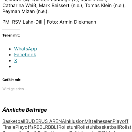
Catharina Weiß, Mark Beissert (n.e.), Tomas Klein (n.e.),
Peyman Mizan (n.e.).
PM: RSV Lahn-Dill | Foto: Armin Diekmann
Teilen mit:
WhatsApp
Facebook
X
Gefällt mir:
Wird geladen …
Ähnliche Beiträge
Basketball
BUDERUS ARENA
Inklusion
Mittelhessen
Playoff
Finale
Playoffs
RBBL
RBBL1
Rollstuhl
Rollstuhlbasketball
Rolls