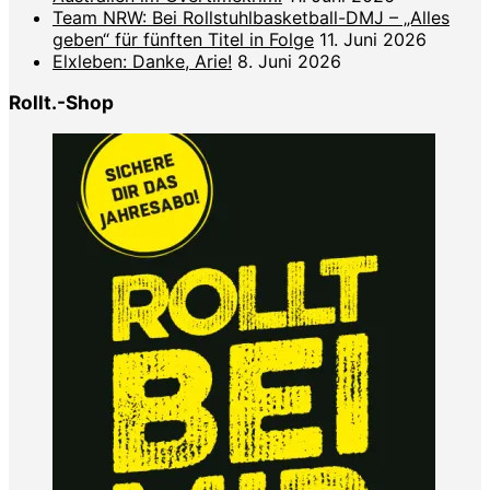
Team NRW: Bei Rollstuhlbasketball-DMJ – „Alles
geben“ für fünften Titel in Folge
11. Juni 2026
Elxleben: Danke, Arie!
8. Juni 2026
Rollt.-Shop