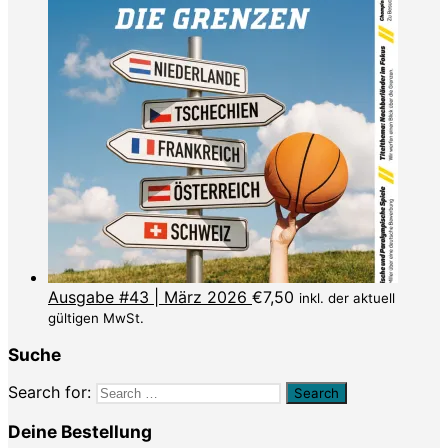
Ausgabe #43 | März 2026
€
7,50
inkl. der aktuell
gültigen MwSt.
Suche
Search for:
Deine Bestellung