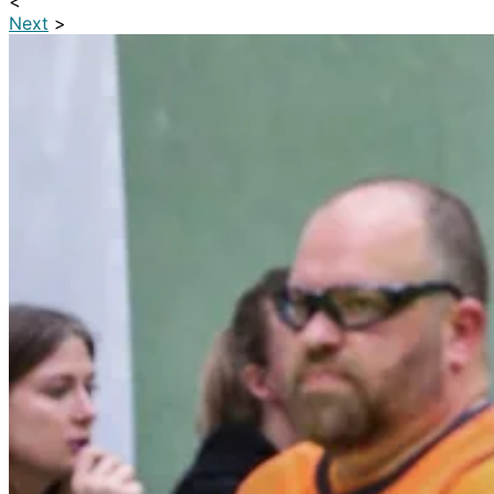
<
Next
>