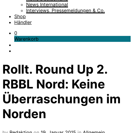
News International
Interviews, Pressemeldungen & Co.
Shop
Händler
0
Warenkorb
Rollt. Round Up 2.
RBBL Nord: Keine
Überraschungen im
Norden
by
Redaktion
on
19. Januar 2015
in
Allgemein