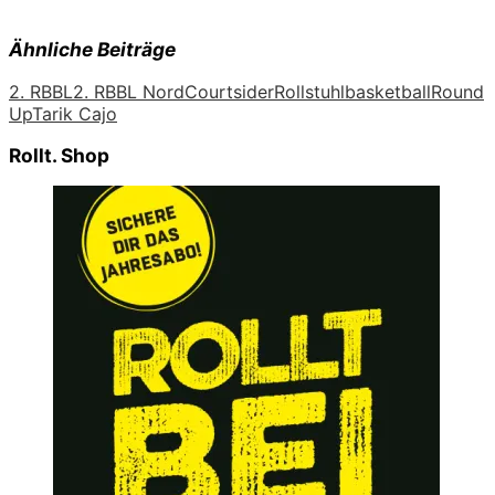
Ähnliche Beiträge
2. RBBL
2. RBBL Nord
Courtsider
Rollstuhlbasketball
Round
Up
Tarik Cajo
Rollt. Shop