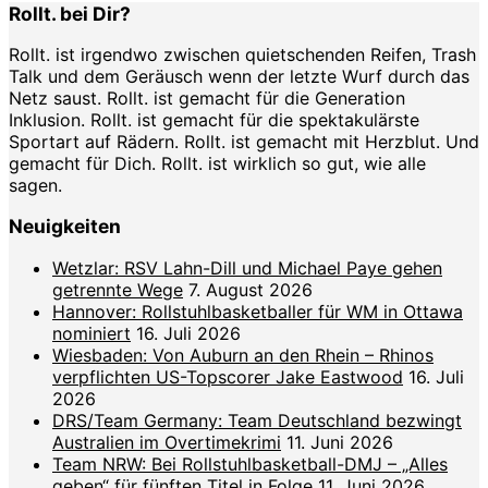
Rollt. bei Dir?
Rollt. ist irgendwo zwischen quietschenden Reifen, Trash
Talk und dem Geräusch wenn der letzte Wurf durch das
Netz saust. Rollt. ist gemacht für die Generation
Inklusion. Rollt. ist gemacht für die spektakulärste
Sportart auf Rädern. Rollt. ist gemacht mit Herzblut. Und
gemacht für Dich. Rollt. ist wirklich so gut, wie alle
sagen.
Neuigkeiten
Wetzlar: RSV Lahn-Dill und Michael Paye gehen
getrennte Wege
7. August 2026
Hannover: Rollstuhlbasketballer für WM in Ottawa
nominiert
16. Juli 2026
Wiesbaden: Von Auburn an den Rhein – Rhinos
verpflichten US-Topscorer Jake Eastwood
16. Juli
2026
DRS/Team Germany: Team Deutschland bezwingt
Australien im Overtimekrimi
11. Juni 2026
Team NRW: Bei Rollstuhlbasketball-DMJ – „Alles
geben“ für fünften Titel in Folge
11. Juni 2026