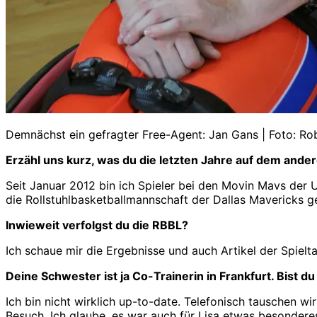
Demnächst ein gefragter Free-Agent: Jan Gans | Foto: Ro
Erzähl uns kurz, was du die letzten Jahre auf dem ander
Seit Januar 2012 bin ich Spieler bei den Movin Mavs der U
die Rollstuhlbasketballmannschaft der Dallas Mavericks ge
Inwieweit verfolgst du die RBBL?
Ich schaue mir die Ergebnisse und auch Artikel der Spielt
Deine Schwester ist ja Co-Trainerin in Frankfurt. Bist du
Ich bin nicht wirklich up-to-date. Telefonisch tauschen w
Besuch. Ich glaube, es war auch für Lisa etwas besonderes