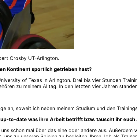
bert Crosby UT-Arlington.
en Kontinent sportlich getrieben hast?
niversity of Texas in Arlington. Drei bis vier Stunden Tra
hören zu meinem Alltag. In den letzten vier Jahren standen
age an, soweit ich neben meinem Studium und den Trainingse
 up-to-date was ihre Arbeit betrifft bzw. tauscht ihr euch
ir uns schon mal über das eine oder andere aus. Außerdem w
, uns zu unseren Spielen zu begleiten. Ihren Job als Traine