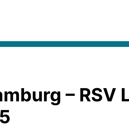
mburg – RSV L
15