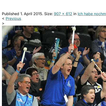
Published
1. April 2015
. Size:
907 × 612
in
Ich habe nochma
<
Previous
>