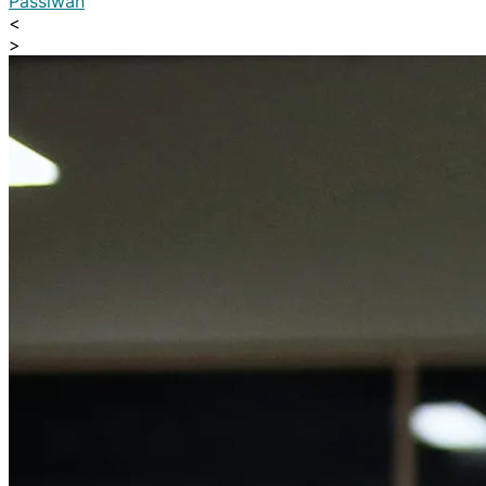
Passiwan
<
>