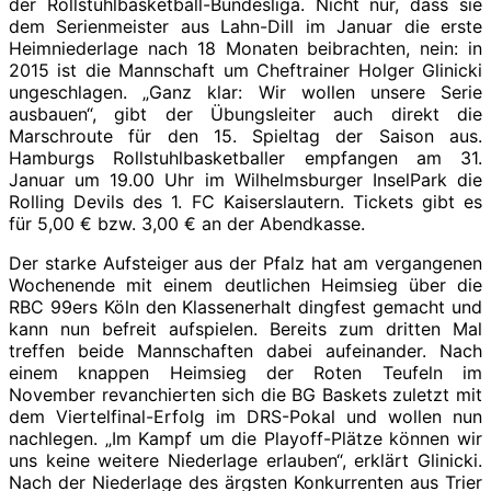
der Rollstuhlbasketball-Bundesliga. Nicht nur, dass sie
dem Serienmeister aus Lahn-Dill im Januar die erste
Heimniederlage nach 18 Monaten beibrachten, nein: in
2015 ist die Mannschaft um Cheftrainer Holger Glinicki
ungeschlagen. „Ganz klar: Wir wollen unsere Serie
ausbauen“, gibt der Übungsleiter auch direkt die
Marschroute für den 15. Spieltag der Saison aus.
Hamburgs Rollstuhlbasketballer empfangen am 31.
Januar um 19.00 Uhr im Wilhelmsburger InselPark die
Rolling Devils des 1. FC Kaiserslautern. Tickets gibt es
für 5,00 € bzw. 3,00 € an der Abendkasse.
Der starke Aufsteiger aus der Pfalz hat am vergangenen
Wochenende mit einem deutlichen Heimsieg über die
RBC 99ers Köln den Klassenerhalt dingfest gemacht und
kann nun befreit aufspielen. Bereits zum dritten Mal
treffen beide Mannschaften dabei aufeinander. Nach
einem knappen Heimsieg der Roten Teufeln im
November revanchierten sich die BG Baskets zuletzt mit
dem Viertelfinal-Erfolg im DRS-Pokal und wollen nun
nachlegen. „Im Kampf um die Playoff-Plätze können wir
uns keine weitere Niederlage erlauben“, erklärt Glinicki.
Nach der Niederlage des ärgsten Konkurrenten aus Trier