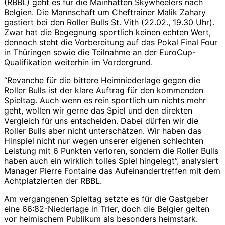
(RBBL) geht es für die Mainhatten Skywheelers nach
Belgien. Die Mannschaft um Cheftrainer Malik Zahary
gastiert bei den Roller Bulls St. Vith (22.02., 19.30 Uhr).
Zwar hat die Begegnung sportlich keinen echten Wert,
dennoch steht die Vorbereitung auf das Pokal Final Four
in Thüringen sowie die Teilnahme an der EuroCup-
Qualifikation weiterhin im Vordergrund.
“Revanche für die bittere Heimniederlage gegen die
Roller Bulls ist der klare Auftrag für den kommenden
Spieltag. Auch wenn es rein sportlich um nichts mehr
geht, wollen wir gerne das Spiel und den direkten
Vergleich für uns entscheiden. Dabei dürfen wir die
Roller Bulls aber nicht unterschätzen. Wir haben das
Hinspiel nicht nur wegen unserer eigenen schlechten
Leistung mit 6 Punkten verloren, sondern die Roller Bulls
haben auch ein wirklich tolles Spiel hingelegt”, analysiert
Manager Pierre Fontaine das Aufeinandertreffen mit dem
Achtplatzierten der RBBL.
Am vergangenen Spieltag setzte es für die Gastgeber
eine 66:82-Niederlage in Trier, doch die Belgier gelten
vor heimischem Publikum als besonders heimstark.