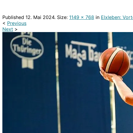
Published
12. Mai 2024
. Size:
1149 × 768
in
Elxleben: Vort
<
Previous
Next
>