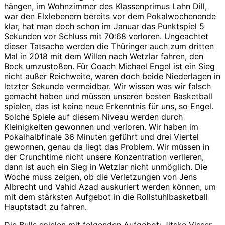
hängen, im Wohnzimmer des Klassenprimus Lahn Dill,
war den Elxlebenern bereits vor dem Pokalwochenende
klar, hat man doch schon im Januar das Punktspiel 5
Sekunden vor Schluss mit 70:68 verloren. Ungeachtet
dieser Tatsache werden die Thüringer auch zum dritten
Mal in 2018 mit dem Willen nach Wetzlar fahren, den
Bock umzustoßen. Für Coach Michael Engel ist ein Sieg
nicht außer Reichweite, waren doch beide Niederlagen in
letzter Sekunde vermeidbar. Wir wissen was wir falsch
gemacht haben und müssen unseren besten Basketball
spielen, das ist keine neue Erkenntnis für uns, so Engel.
Solche Spiele auf diesem Niveau werden durch
Kleinigkeiten gewonnen und verloren. Wir haben im
Pokalhalbfinale 36 Minuten geführt und drei Viertel
gewonnen, genau da liegt das Problem. Wir müssen in
der Crunchtime nicht unsere Konzentration verlieren,
dann ist auch ein Sieg in Wetzlar nicht unmöglich. Die
Woche muss zeigen, ob die Verletzungen von Jens
Albrecht und Vahid Azad auskuriert werden können, um
mit dem stärksten Aufgebot in die Rollstuhlbasketball
Hauptstadt zu fahren.
Die Bulls spielen mit folgenden Aufgebot: Jitske Visser,