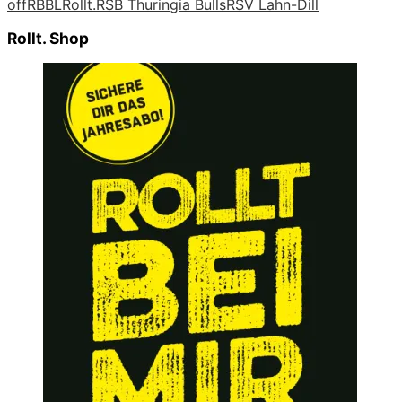
off
RBBL
Rollt.
RSB Thuringia Bulls
RSV Lahn-Dill
Rollt. Shop