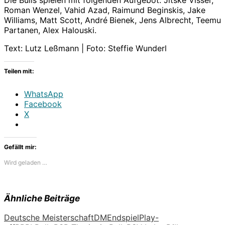
Roman Wenzel, Vahid Azad, Raimund Beginskis, Jake
Williams, Matt Scott, André
Bienek, Jens Albrecht, Teemu
Partanen, Alex Halouski.
Text: Lutz Leßmann | Foto: Steffie Wunderl
Teilen mit:
WhatsApp
Facebook
X
Gefällt mir:
Wird geladen …
Ähnliche Beiträge
Deutsche Meisterschaft
DM
Endspiel
Play-