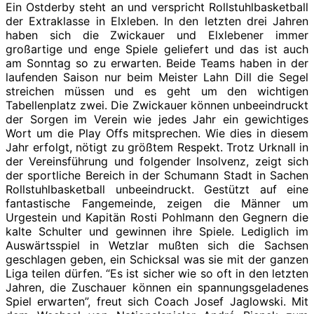
Ein Ostderby steht an und verspricht Rollstuhlbasketball
der Extraklasse in Elxleben. In den letzten drei Jahren
haben sich die Zwickauer und Elxlebener immer
großartige und enge Spiele geliefert und das ist auch
am Sonntag so zu erwarten. Beide Teams haben in der
laufenden Saison nur beim Meister Lahn Dill die Segel
streichen müssen und es geht um den wichtigen
Tabellenplatz zwei. Die Zwickauer können unbeeindruckt
der Sorgen im Verein wie jedes Jahr ein gewichtiges
Wort um die Play Offs mitsprechen. Wie dies in diesem
Jahr erfolgt, nötigt zu größtem Respekt. Trotz Urknall in
der Vereinsführung und folgender Insolvenz, zeigt sich
der sportliche Bereich in der Schumann Stadt in Sachen
Rollstuhlbasketball unbeeindruckt. Gestützt auf eine
fantastische Fangemeinde, zeigen die Männer um
Urgestein und Kapitän Rosti Pohlmann den Gegnern die
kalte Schulter und gewinnen ihre Spiele. Lediglich im
Auswärtsspiel in Wetzlar mußten sich die Sachsen
geschlagen geben, ein Schicksal was sie mit der ganzen
Liga teilen dürfen. “Es ist sicher wie so oft in den letzten
Jahren, die Zuschauer können ein spannungsgeladenes
Spiel erwarten”, freut sich Coach Josef Jaglowski. Mit