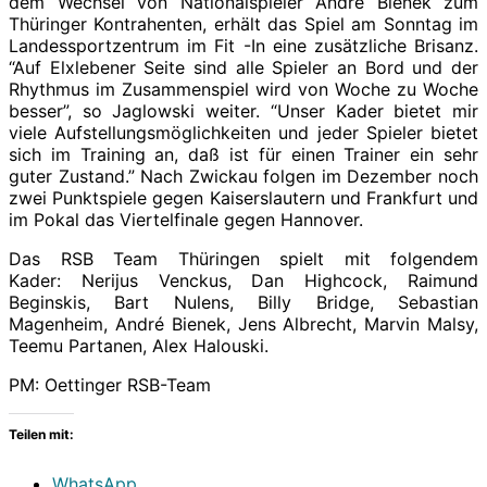
dem Wechsel von Nationalspieler André Bienek zum
Thüringer Kontrahenten, erhält das Spiel am Sonntag im
Landessportzentrum im Fit -In eine zusätzliche Brisanz.
“Auf Elxlebener Seite sind alle Spieler an Bord und der
Rhythmus im Zusammenspiel wird von Woche zu Woche
besser”, so Jaglowski weiter. “Unser Kader bietet mir
viele Aufstellungsmöglichkeiten und jeder Spieler bietet
sich im Training an, daß ist für einen Trainer ein sehr
guter Zustand.” Nach Zwickau folgen im Dezember noch
zwei Punktspiele gegen Kaiserslautern und Frankfurt und
im Pokal das Viertelfinale gegen Hannover.
Das RSB Team Thüringen spielt mit folgendem
Kader: Nerijus Venckus, Dan Highcock, Raimund
Beginskis, Bart Nulens, Billy Bridge, Sebastian
Magenheim, André Bienek, Jens Albrecht, Marvin Malsy,
Teemu Partanen, Alex Halouski.
PM: Oettinger RSB-Team
Teilen mit:
WhatsApp