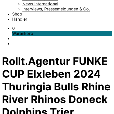
News International
Interviews, Pressemeldungen & Co.
Shop
Händler
0
Warenkorb
Rollt.Agentur FUNKE
CUP Elxleben 2024
Thuringia Bulls Rhine
River Rhinos Doneck
Dolphins Trier