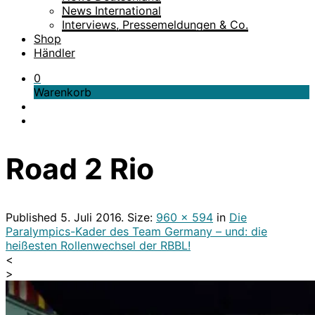
News International
Interviews, Pressemeldungen & Co.
Shop
Händler
0
Warenkorb
Road 2 Rio
Published
5. Juli 2016
. Size:
960 × 594
in
Die
Paralympics-Kader des Team Germany – und: die
heißesten Rollenwechsel der RBBL!
<
>