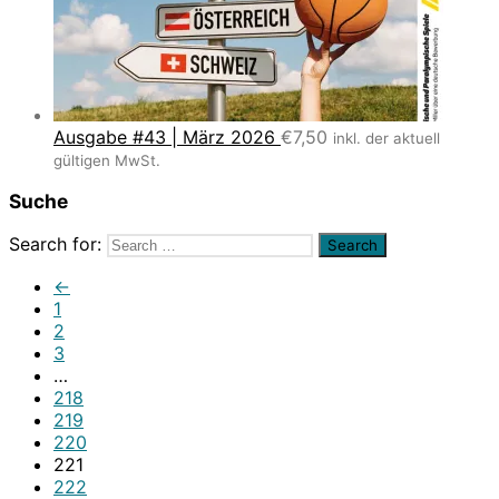
Ausgabe #43 | März 2026
€
7,50
inkl. der aktuell
gültigen MwSt.
Suche
Search for:
←
1
2
3
…
218
219
220
221
222