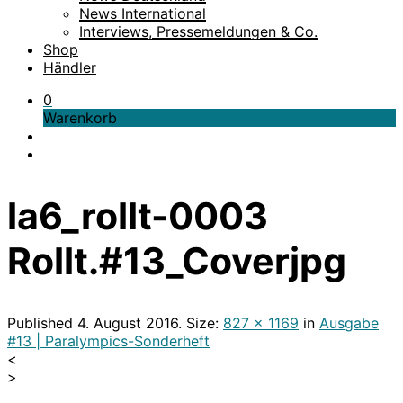
News International
Interviews, Pressemeldungen & Co.
Shop
Händler
0
Warenkorb
la6_rollt-0003
Rollt.#13_Coverjpg
Published
4. August 2016
. Size:
827 × 1169
in
Ausgabe
#13 | Paralympics-Sonderheft
<
>