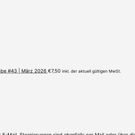
be #43 | März 2026
€
7,50
inkl. der aktuell gültigen MwSt.
er
E-Mail
. Stornierungen sind ebenfalls per Mail oder über d