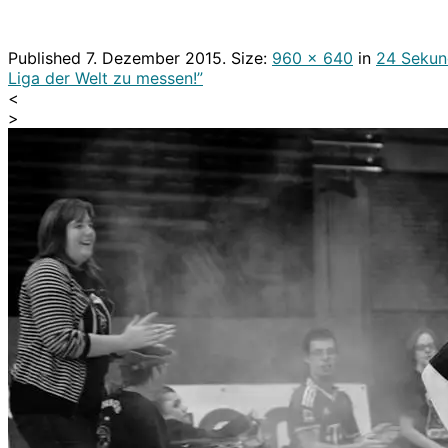
Published
7. Dezember 2015
. Size:
960 × 640
in
24 Sekund
Liga der Welt zu messen!”
<
>