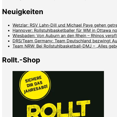
Neuigkeiten
Wetzlar: RSV Lahn-Dill und Michael Paye gehen get
Hannover: Rollstuhlbasketballer für WM in Ottawa no
Wiesbaden: Von Auburn an den Rhein – Rhinos verpf
DRS/Team Germany: Team Deutschland bezwingt Aust
Team NRW: Bei Rollstuhlbasketball-DMJ – „Alles geben
Rollt.-Shop