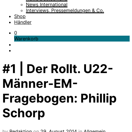
News International
Interviews, Pressemeldungen & Co.
Shop
Händler
0
Warenkorb
#1 | Der Rollt. U22-
Männer-EM-
Fragebogen: Phillip
Schorp
by
Redaktion
on
29. August 2014
in
Allgemein