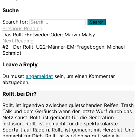
Suche
Search for:
Previous Reading
Das Rollt.-Entweder-Oder: Marvin Malsy
Next Reading
#2 | Der Rollt. U22-Männer-EM-Fragebogen: Michael
Schmidt
Leave a Reply
Du musst
angemeldet
sein, um einen Kommentar
abzugeben.
Rollt. bei Dir?
Rollt. ist irgendwo zwischen quietschenden Reifen, Trash
Talk und dem Geräusch wenn der letzte Wurf durch das
Netz saust. Rollt. ist gemacht für die Generation
Inklusion. Rollt. ist gemacht für die spektakulärste
Sportart auf Rädern. Rollt. ist gemacht mit Herzblut. Und
gemacht für Dich. Rollt. ist wirklich so gut, wie alle