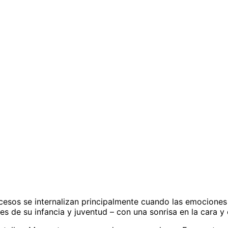
a de ruedas, asi como tu desarrollo personal al siguiente 
te positiva y de ideas afines que tenga la misma mentali
nica? ¿Y tú? Entonces bienvenido a Rollt Camp
sos se internalizan principalmente cuando las emociones p
es de su infancia y juventud – con una sonrisa en la cara y