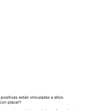
nivel? ¿Sabes que sólo creces como atleta a través de un
dad que tú? ¿Quieres desarrollar tus habilidades en un
ositivas están vinculadas a ellos.
 con placer?