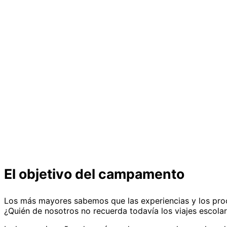
¿Quieres llevar tus habilidades en el baloncesto en sill
entrenamiento duro y efectivo? ¿Quieres rodearte de gen
ambiente que tiene una “sensación de viaje de clase” ú
El objetivo del campamento
Los más mayores sabemos que las experiencias y los proce
¿Quién de nosotros no recuerda todavía los viajes escolar